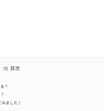
目次
める？
は？
てみました！