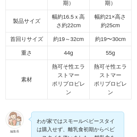
期）
期）
幅約16.5ｘ高
幅約21×高さ
製品サイズ
さ約22cm
約25cm
首回りサイズ
約19～32cm
約19〜30cm
重さ
44g
55g
熱可そ性エラ
熱可そ性エラ
ストマー
ストマー
素材
ポリプロピレ
ポリプロピレ
ン
ン
わが家ではスモールベビースタイ
は購入せず、離乳食初期からベビ
編集長